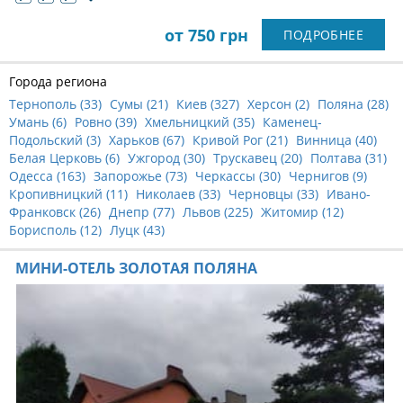
от 750 грн
ПОДРОБНЕЕ
Города региона
Тернополь (
33
)
Сумы (
21
)
Киев (
327
)
Херсон (
2
)
Поляна (
28
)
Умань (
6
)
Ровно (
39
)
Хмельницкий (
35
)
Каменец-
Подольский (
3
)
Харьков (
67
)
Кривой Рог (
21
)
Винница (
40
)
Белая Церковь (
6
)
Ужгород (
30
)
Трускавец (
20
)
Полтава (
31
)
Одесса (
163
)
Запорожье (
73
)
Черкассы (
30
)
Чернигов (
9
)
Кропивницкий (
11
)
Николаев (
33
)
Черновцы (
33
)
Ивано-
Франковск (
26
)
Днепр (
77
)
Львов (
225
)
Житомир (
12
)
Борисполь (
12
)
Луцк (
43
)
МИНИ-ОТЕЛЬ ЗОЛОТАЯ ПОЛЯНА