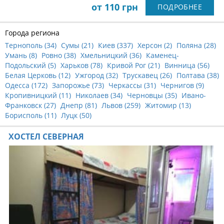
от 110 грн
ПОДРОБНЕЕ
Города региона
Тернополь (
34
)
Сумы (
21
)
Киев (
337
)
Херсон (
2
)
Поляна (
28
)
Умань (
8
)
Ровно (
38
)
Хмельницкий (
36
)
Каменец-
Подольский (
5
)
Харьков (
78
)
Кривой Рог (
21
)
Винница (
56
)
Белая Церковь (
12
)
Ужгород (
32
)
Трускавец (
26
)
Полтава (
38
)
Одесса (
172
)
Запорожье (
73
)
Черкассы (
31
)
Чернигов (
9
)
Кропивницкий (
11
)
Николаев (
34
)
Черновцы (
35
)
Ивано-
Франковск (
27
)
Днепр (
81
)
Львов (
259
)
Житомир (
13
)
Борисполь (
11
)
Луцк (
50
)
ХОСТЕЛ СЕВЕРНАЯ