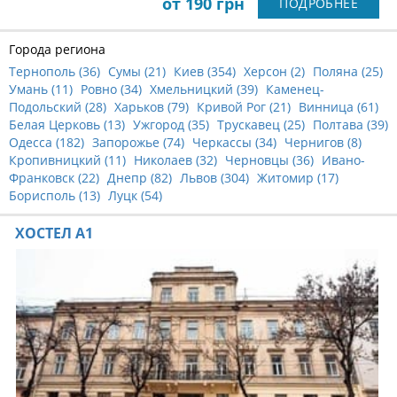
от 190 грн
ПОДРОБНЕЕ
Города региона
Тернополь (
36
)
Сумы (
21
)
Киев (
354
)
Херсон (
2
)
Поляна (
25
)
Умань (
11
)
Ровно (
34
)
Хмельницкий (
39
)
Каменец-
Подольский (
28
)
Харьков (
79
)
Кривой Рог (
21
)
Винница (
61
)
Белая Церковь (
13
)
Ужгород (
35
)
Трускавец (
25
)
Полтава (
39
)
Одесса (
182
)
Запорожье (
74
)
Черкассы (
34
)
Чернигов (
8
)
Кропивницкий (
11
)
Николаев (
32
)
Черновцы (
36
)
Ивано-
Франковск (
22
)
Днепр (
82
)
Львов (
304
)
Житомир (
17
)
Борисполь (
13
)
Луцк (
54
)
ХОСТЕЛ А1