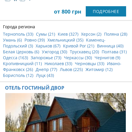
от 800 грн
ПОДРОБНЕЕ
Города региона
Тернополь (
33
)
Сумы (
21
)
Киев (
327
)
Херсон (
2
)
Поляна (
28
)
Умань (
6
)
Ровно (
39
)
Хмельницкий (
35
)
Каменец-
Подольский (
3
)
Харьков (
67
)
Кривой Рог (
21
)
Винница (
40
)
Белая Церковь (
6
)
Ужгород (
30
)
Трускавец (
20
)
Полтава (
31
)
Одесса (
163
)
Запорожье (
73
)
Черкассы (
30
)
Чернигов (
9
)
Кропивницкий (
11
)
Николаев (
33
)
Черновцы (
33
)
Ивано-
Франковск (
26
)
Днепр (
77
)
Львов (
225
)
Житомир (
12
)
Борисполь (
12
)
Луцк (
43
)
ОТЕЛЬ ГОСТИНЫЙ ДВОР