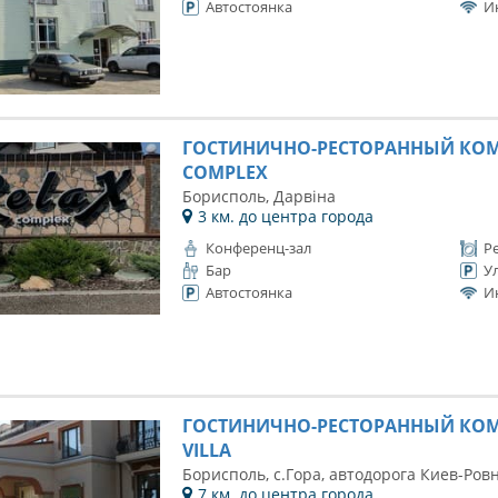
Автостоянка
И
ГОСТИНИЧНО-РЕСТОРАННЫЙ КОМ
COMPLEX
Борисполь, Дарвіна
3 км. до центра города
Конференц-зал
Р
Бар
У
Автостоянка
И
ГОСТИНИЧНО-РЕСТОРАННЫЙ КОМ
VILLA
Борисполь, с.Гора, автодорога Киев-Ров
7 км. до центра города