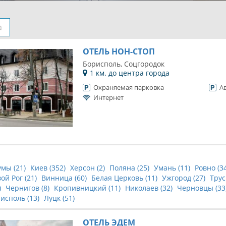
а
ОТЕЛЬ НОН-СТОП
Борисполь, Соцгородок
1 км. до центра города
Охраняемая парковка
А
Интернет
умы (
21
)
Киев (
352
)
Херсон (
2
)
Поляна (
25
)
Умань (
11
)
Ровно (
3
ой Рог (
21
)
Винница (
60
)
Белая Церковь (
11
)
Ужгород (
27
)
Трус
)
Чернигов (
8
)
Кропивницкий (
11
)
Николаев (
32
)
Черновцы (
33
исполь (
13
)
Луцк (
51
)
ОТЕЛЬ ЭДЕМ