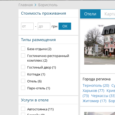
Главная
Борисполь
Стоимость проживания
Отели
Карт
ОК
-
грн
Типы размещения
База отдыха (2)
Гостинично-ресторанный
комплекс (2)
Гостиный двор (1)
Коттедж (1)
Города региона
Отель (6)
Тернополь (
20
)
С
Парк-отель (1)
Харьков (
77
)
Крив
(
73
)
Черкассы (
33
Услуги в отеле
Житомир (
17
)
Бор
Автостоянка (11)