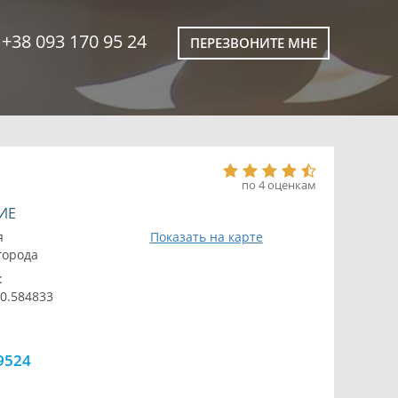
+38 093 170 95 24
ПЕРЕЗВОНИТЕ МНЕ
по 4 оценкам
ИЕ
я
Показать на карте
 города
:
30.584833
9524